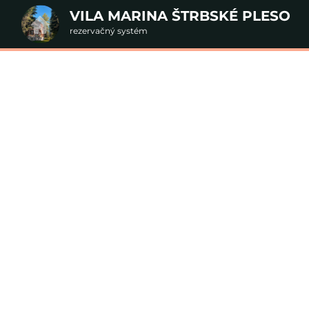
VILA MARINA ŠTRBSKÉ PLESO
rezervačný systém
2. Doplnkové služby
antika vo Vila Marí
u
rte
Pr
nšpirujte sa akciovými pobyt