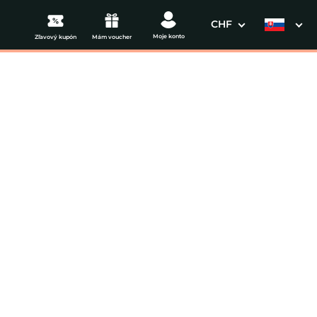
CHF
Moje konto
Zľavový kupón
Mám voucher
3. Vaše údaje
na💕
Dátum odchodu
osím vyberte
mi