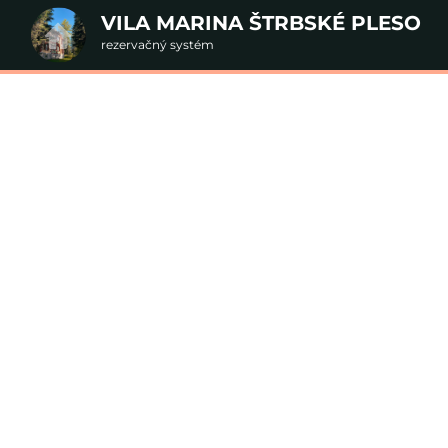
VILA MARINA ŠTRBSKÉ PLESO
rezervačný systém
2. Doplnkové služby
 wellness a polpenzi
Štrbské Pleso
u
rte
Pr