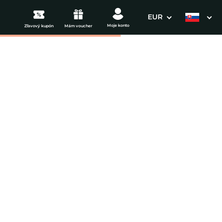
EUR
Moje konto
Zľavový kupón
Mám voucher
3. Vaše údaje
ou ✨ Vila Marína,
Dátum odchodu
osím vyberte